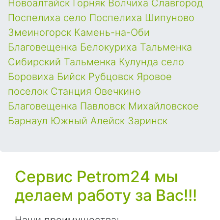
Новоалтайск
Горняк
Волчиха
Славгород
Поспелиха
село Поспелиха
Шипуново
Змеиногорск
Камень-на-Оби
Благовещенка
Белокуриха
Тальменка
Сибирский
Тальменка
Кулунда
село
Боровиха
Бийск
Рубцовск
Яровое
поселок Станция Овечкино
Благовещенка
Павловск
Михайловское
Барнаул
Южный
Алейск
Заринск
Сервис Petrom24 мы
делаем работу за Вас!!!
Наши преимущества: