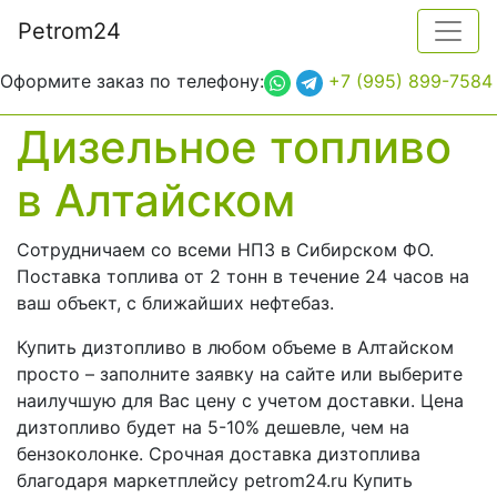
Petrom
24
×
Форма заявки
Оформите заказ по телефону:
+7 (995) 899-7584
Топливо
Дизельное топливо
Отправить
Закрыть
в Алтайском
Выберите топливо для поставки
Сотрудничаем со всеми НПЗ в Сибирском ФО.
Количество топлива
Поставка топлива от 2 тонн в течение 24 часов на
ваш объект, с ближайших нефтебаз.
Укажите количество топлива в литрах
Купить дизтопливо в любом объеме в Алтайском
просто – заполните заявку на сайте или выберите
Как вас зовут?
наилучшую для Вас цену с учетом доставки. Цена
дизтопливо будет на 5-10% дешевле, чем на
бензоколонке. Срочная доставка дизтоплива
благодаря маркетплейсу petrom24.ru Купить
Укажите Ваше имя