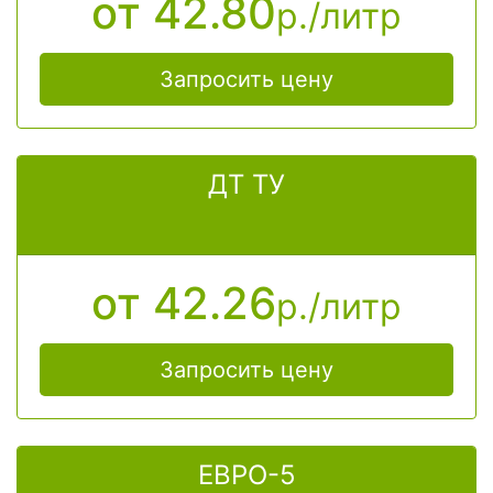
от 42.80
р./литр
правильно рассчитать цену
Запросить цену
ДТ ТУ
от 42.26
р./литр
Запросить цену
ЕВРО-5