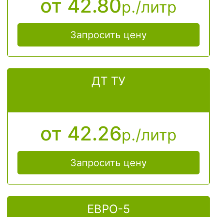
от 42.80
р./литр
правильно рассчитать цену
Запросить цену
ДТ ТУ
от 42.26
р./литр
Запросить цену
ЕВРО-5