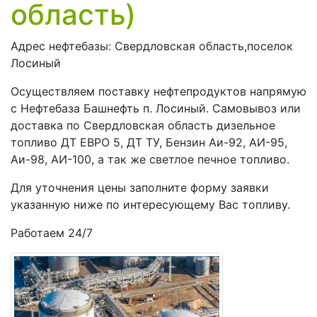
область)
Введите номер телефона для связи
Адрес нефтебазы: Свердловская область,поселок
Лосиный
Номер телефона для связи
Осуществляем поставку нефтепродуктов напрямую
с Нефтебаза Башнефть п. Лосиный. Самовывоз или
Место доставки
доставка по Свердловская область дизельное
топливо ДТ ЕВРО 5, ДТ ТУ, Бензин Аи-92, АИ-95,
Аи-98, АИ-100, а так же светлое печное топливо.
Адрес места доставки
Для уточнения цены заполните форму заявки
Комментарий
указанную ниже по интересующему Вас топливу.
Работаем 24/7
Дополнительная информация поможет