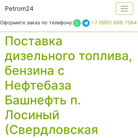
Petrom
24
×
Форма заявки
Оформите заказ по телефону:
+7 (995) 899-7584
Топливо
Поставка
Отправить
Закрыть
дизельного топлива,
Выберите топливо для поставки
бензина с
Количество топлива
Нефтебаза
Башнефть п.
Укажите количество топлива в литрах
Как вас зовут?
Лосиный
(Свердловская
Укажите Ваше имя