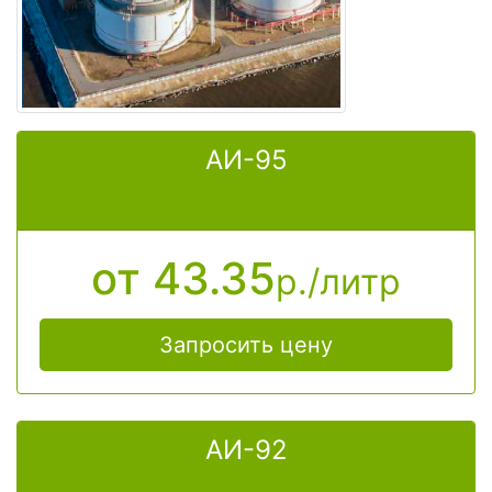
правильно рассчитать цену
АИ-95
от 43.35
р./литр
Запросить цену
АИ-92