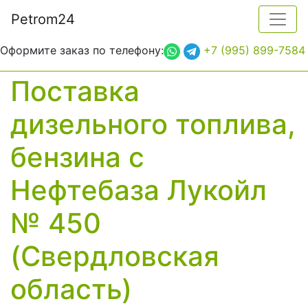
Petrom
24
×
Форма заявки
Оформите заказ по телефону:
+7 (995) 899-7584
Топливо
Поставка
Отправить
Закрыть
дизельного топлива,
Выберите топливо для поставки
бензина с
Количество топлива
Нефтебаза Лукойл
№ 450
Укажите количество топлива в литрах
Как вас зовут?
(Свердловская
область)
Укажите Ваше имя