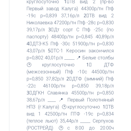
круглосуточно 1⃣ТВ вид 2 (пр-во
Первый завод Калуга) 44300р/тн Птф
-19с р=0,839 37,16р/л 2⃣ТВ вид 2
Николаевка 47200р/тн Птф -28с p=0,830
39,17р/л 3⃣Дт сорт C Птф -25с (по
паспорту) 48400р/тн р=0,845 40,89р/л
4⃣ДТЗ-К5 Птф -30с 51900р/тн р=0,830
43,07р/л 5⃣ТС-1 Керосин закончился
р=0,802 40,01р/л _____ 📍 Белые столбы
🕑круглосуточно 1⃣ ДТФ
(межсезонный) Птф -10с 44500р/тн
р=0,850 37,82р/л 2⃣ДТФ (зимний) Птф
-22с 46100р/тн р=0,850 39,18р/л
3⃣ДГКН Славянка 45500р/тн p=0,850
38,67р/л ____ 📍 Первый Полотняный
НПЗ (г.Калуга) 🕑круглосуточно 1⃣ТВ
вид 1 42500р/тн ПТФ -19с р=0,834
(теплое льют) 35,44р/л _____ Серпухов
(РОСТРЕЙД) 🕑с 8:00 до 20:00ч