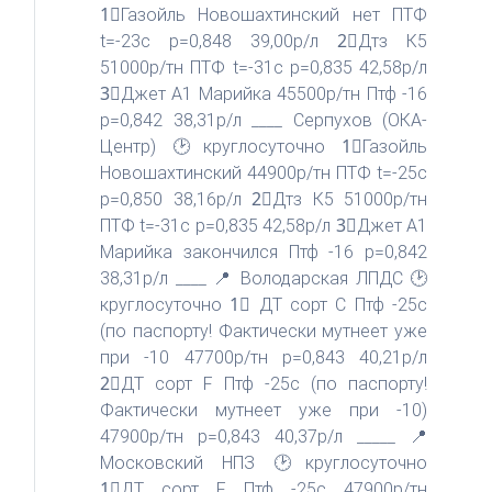
1⃣Газойль Новошахтинский нет ПТФ
t=-23с р=0,848 39,00р/л 2⃣Дтз К5
51000р/тн ПТФ t=-31c p=0,835 42,58р/л
3⃣Джет А1 Марийка 45500р/тн Птф -16
р=0,842 38,31р/л ____ Серпухов (ОКА-
Центр) 🕑круглосуточно 1⃣Газойль
Новошахтинский 44900р/тн ПТФ t=-25c
р=0,850 38,16р/л 2⃣Дтз К5 51000р/тн
ПТФ t=-31c p=0,835 42,58р/л 3⃣Джет А1
Марийка закончился Птф -16 р=0,842
38,31р/л ____ 📍 Володарская ЛПДС 🕑
круглосуточно 1⃣ ДТ сорт C Птф -25c
(по паспорту! Фактически мутнеет уже
при -10 47700р/тн p=0,843 40,21р/л
2⃣ДТ сорт F Птф -25c (по паспорту!
Фактически мутнеет уже при -10)
47900р/тн p=0,843 40,37р/л _____ 📍
Московский НПЗ 🕑круглосуточно
1⃣ДТ сорт F Птф -25c 47900р/тн