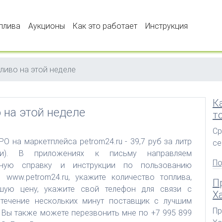
плива
Аукционы
Как это работaет
Инструкция
ливо на этой неделе
К
 на этой неделе
т
Ср
РО на маркетплейса petrom24.ru - 39,7 руб за литр
се
ки). В приложениях к письму направляем
По
рную справку и инструкции по пользованию
 www.petrom24.ru, укажите количество топлива,
П
чшую цену, укажите свой телефон для связи с
Х
течение нескольких минут поставщик с лучшим
Пр
 Вы также можете перезвонить мне по +7 995 899