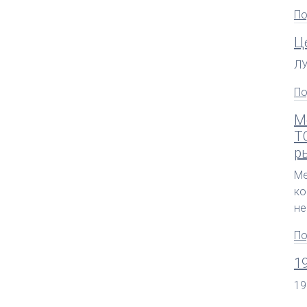
По
Ц
Л
По
М
Т
р
Ме
ко
не
По
1
19