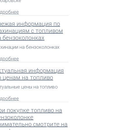
баровске
дробнее
вежая информация по
ахинациям с топливом
а бензоколонках
хинации на бензоколонках
дробнее
ктуальная информация
о ценам на топливо
туальные цены на топливо
дробнее
ри покупке топливо на
ензоколонке
нимательно смотрите на