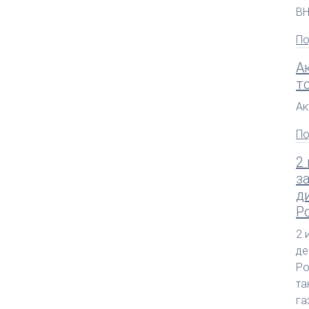
В
По
А
т
Ак
По
2
з
д
Р
2 
де
Ро
та
га