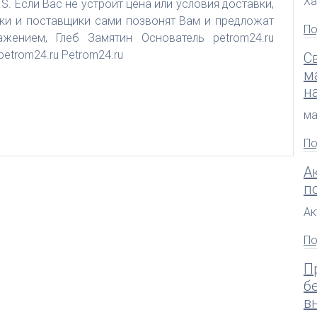
Ха
S. Если Вас не устроит цена или условия доставки,
ки и поставщики сами позвонят Вам и предложат
По
жением, Глеб Замятин Основатель petrom24.ru
petrom24.ru Petrom24.ru
С
м
н
ма
По
А
п
Ак
По
П
б
в