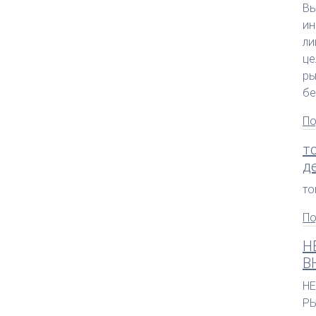
Вы
ин
ли
це
ры
бе
По
т
д
то
По
Н
В
Н
Р