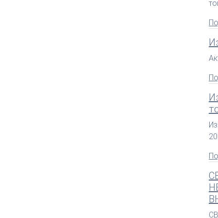
то
По
И
Ак
По
И
т
Из
20
По
С
Н
В
С