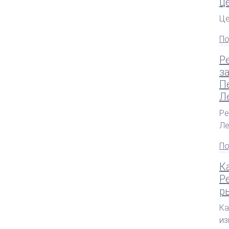
ц
Це
По
P
з
П
Л
Pe
Ле
По
К
P
р
Ка
из