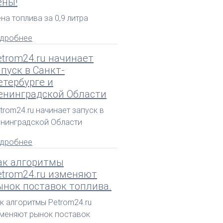
ены!
на топлива за 0,9 литра
дробнее
etrom24.ru начинает
апуск в Санкт-
етербурге и
енинградской Области
trom24.ru начинает запуск в
нинградской Области
дробнее
ак алгоритмы
etrom24.ru изменяют
ынок поставок топлива.
к алгоритмы Petrom24.ru
меняют рынок поставок