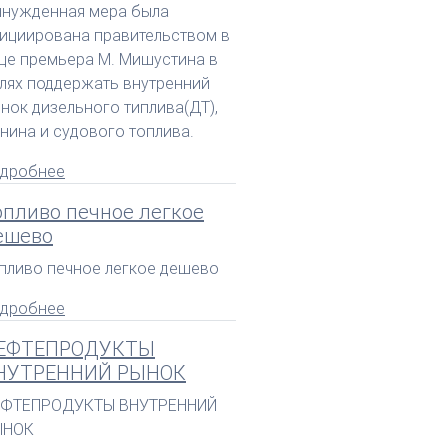
нужденная мера была
ициирована правительством в
це премьера М. Мишустина в
лях поддержать внутренний
нок дизельного типлива(ДТ),
нина и судового топлива.
дробнее
опливо печное легкое
ешево
пливо печное легкое дешево
дробнее
ЕФТЕПРОДУКТЫ
НУТРЕННИЙ РЫНОК
ЕФТЕПРОДУКТЫ ВНУТРЕННИЙ
ЫНОК